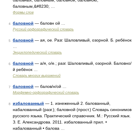
баловных, баловным, баловной, баловною,
баловным,&#8230; …
Формы слов
баловной
— баловн ой …
4
Русский орфографический словарь
баловной
— ая, ое. Разг. Шаловливый, озорной. Б. ребёнок
5
…
Энциклопедический словарь
баловной
— а/я, о/е.; разг. Шаловливый, озорной. Баловно/
6
й ребёнок …
Словарь многих выражений
баловной
— балов/н/ой …
7
Морфемно-орфографический словарь
избалованный
— 1. изнеженный 2. балованный,
8
набалованный (разг.); баловной (прост.) Словарь синонимов
русского языка. Практический справочник. М.: Русский язык.
З. Е. Александрова. 2011. избалованный прил. •
набалованный • балова …