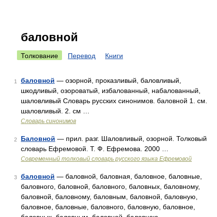
баловной
Толкование
Перевод
Книги
баловной
— озорной, проказливый, баловливый,
1
шкодливый, озороватый, избалованный, набалованный,
шаловливый Словарь русских синонимов. баловной 1. см.
шаловливый. 2. см …
Словарь синонимов
Баловной
— прил. разг. Шаловливый, озорной. Толковый
2
словарь Ефремовой. Т. Ф. Ефремова. 2000 …
Современный толковый словарь русского языка Ефремовой
баловной
— баловной, баловная, баловное, баловные,
3
баловного, баловной, баловного, баловных, баловному,
баловной, баловному, баловным, баловной, баловную,
баловное, баловные, баловного, баловную, баловное,