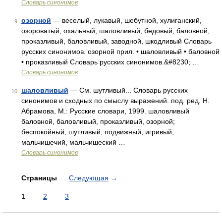
Словарь синонимов
озорной
— веселый, лукавый, шебутной, хулиганский,
9
озороватый, охальный, шаловливый, бедовый, баловной,
проказливый, баловливый, заводной, шкодливый Словарь
русских синонимов. озорной прил. • шаловливый • баловной
• проказливый Словарь русских синонимов.&#8230; …
Словарь синонимов
шаловливый
— См. шутливый... Словарь русских
10
синонимов и сходных по смыслу выражений. под. ред. Н.
Абрамова, М.: Русские словари, 1999. шаловливый
баловной, баловливый, проказливый, озорной;
беспокойный, шутливый; подвижный, игривый,
мальчишечий, мальчишеский …
Словарь синонимов
Страницы
Следующая
→
1
2
3